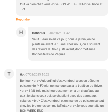
tout va bien chez vous.<br /> BON WEEK-END<br /> Tiotte et
Tiot
Répondre
H
Honorius
19/04/2025 11:42
Salut. Beau soleill ce jour, pour le jardin, on ne
plante rie avant le 15 mai chez nous, on a souvent
des retours du froid juste avant, donc méfiance.
Bonnes fêtes de Pâques
T
tiot
07/02/2025 16:23
Bonjour, <br /> Aujourd'hui c'est vendredi alors on déjeune
poisson.<br /> Février ne manque pas à la tradition de l'hiver.
<br /> Il fait froid mais heureusement on a un chauffage au
gaz , je plains ceux qui, se chauffent avec des panneaux
solaires !<br /> C'est vendredi et on mange du poisson surtout
chez les bretonnes comme laTiotte.<br /> Je vous souhaite un
BON WEEK-END