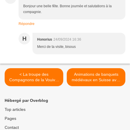
Bonjour une belle fête. Bonne journée et salutations à la
compagnie.
Répondre
H
Honorius
24/09/2024 16:36
Merci de ta visite, bisous
< La troupe des
Animations de banquets
Compagnons de la Vouivre
médiévaux en Suisse avec
à la Fête des Fifres de
les Compagnons de la
Bischwiller
Vouivre >
Hébergé par Overblog
Top articles
Pages
Contact